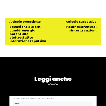
Articolo precedente
Articolo successivo
Equazione di Born-
Fosfina: struttura,
Landé: energia
sintesi, reazioni
potenziale
elettrostatica,
interazione repulsiva
Leggi anche