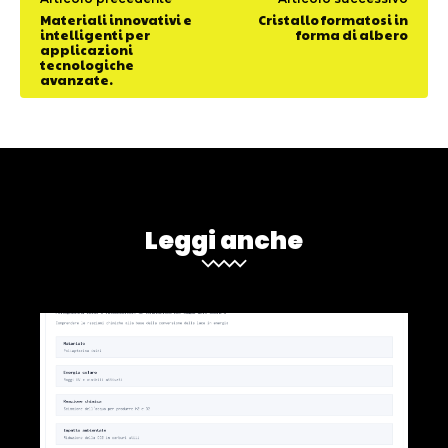
Materiali innovativi e
Cristallo formatosi in
intelligenti per
forma di albero
applicazioni
tecnologiche
avanzate.
Leggi anche