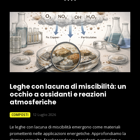
Leghe con lacuna di miscibilità: un
occhio a ossidanti e reazioni
atmosferiche
12 Luglio 2026
COMPOSTI
Le leghe con lacuna di miscibilità emergono come materiali
promettenti nelle applicazioni energetiche. Approfondiamo la
chimica coinvolta, focalizzandoci su ossidanti, particolato e