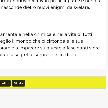
o.org/indovinelli). Non preoccuparti se non hai
 si nasconde dietro nuovi enigmi da svelare.
entale nella chimica e nella vita di tutti i
eglio il mondo che ci circonda e le sue
orare e a imparare su queste affascinanti sfere
ra più segreti e sorprese incredibili.
nello
Sfida