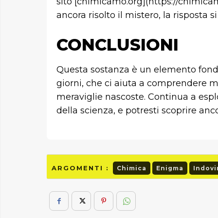
sito [chimicamo.org](https://chimicam
ancora risolto il mistero, la risposta
CONCLUSIONI
Questa sostanza è un elemento fondam
giorni, che ci aiuta a comprendere m
meraviglie nascoste. Continua a espl
della scienza, e potresti scoprire anco
ARGOMENTI :
Chimica
Enigma
Indovi