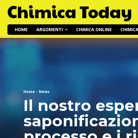
Chimica Today
HOME
ARGOMENTI
CHIMICA ONLINE
CHIMIC
Home
News
Il nostro espe
saponificazion
processo e i ri