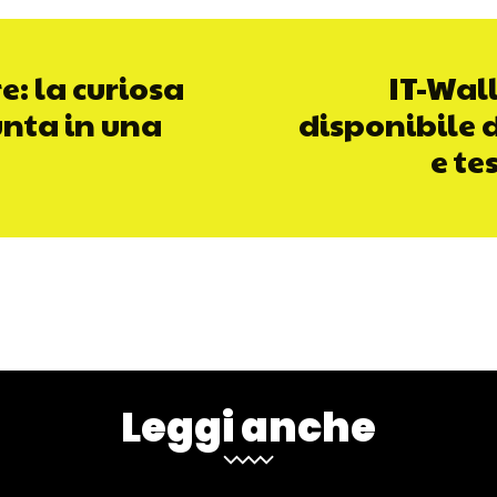
e: la curiosa
IT-Wall
unta in una
disponibile 
e te
Leggi anche