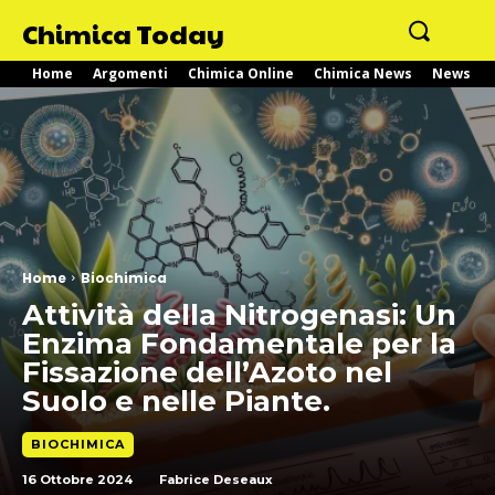
Chimica Today
Home
Argomenti
Chimica Online
Chimica News
News
Home
Biochimica
Attività della Nitrogenasi: Un
Enzima Fondamentale per la
Fissazione dell’Azoto nel
Suolo e nelle Piante.
BIOCHIMICA
16 Ottobre 2024
Fabrice Deseaux