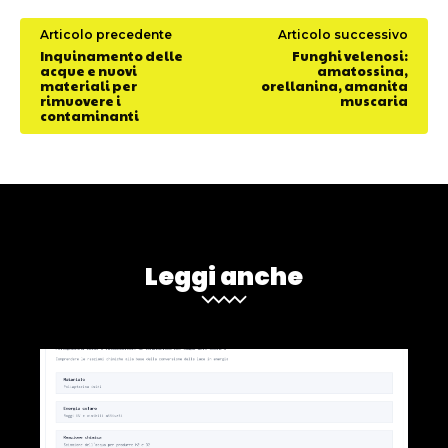
Articolo precedente
Articolo successivo
Inquinamento delle
Funghi velenosi:
acque e nuovi
amatossina,
materiali per
orellanina, amanita
rimuovere i
muscaria
contaminanti
Leggi anche