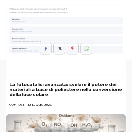
ARGOMENTI :
Anfatamine
Centri Chirali
Integratori
La fotocatalisi avanzata: svelare il potere dei
materiali a base di poliestere nella conversione
della luce solare
COMPOSTI
12 LUGLIO 2026