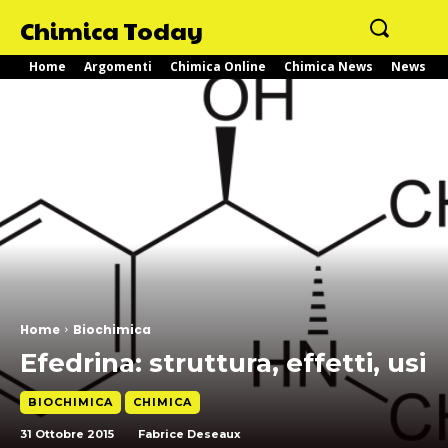
Chimica Today
Home
Argomenti
Chimica Online
Chimica News
News
Home
Biochimica
Efedrina: struttura, effetti, usi
BIOCHIMICA
CHIMICA
31 Ottobre 2015
Fabrice Deseaux