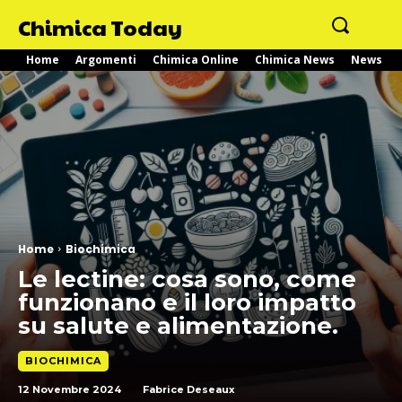
Chimica Today
Home
Argomenti
Chimica Online
Chimica News
News
Home
Biochimica
Le lectine: cosa sono, come
funzionano e il loro impatto
su salute e alimentazione.
BIOCHIMICA
12 Novembre 2024
Fabrice Deseaux