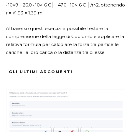
· 10^9 │26.0 · 10^-6 C││47.0 · 10^-6 C │/r^2, ottenendo
r = √1.93 = 1.39 m.
Attraverso questi esercizi è possibile testare la
comprensione della legge di Coulomb e applicare la
relativa formula per calcolare la forza tra particelle
cariche, la loro carica o la distanza tra di esse.
GLI ULTIMI ARGOMENTI
ARGOMENTI :
Applicazioni Della Legge Di Coulomb
Calcolo Della Carica
Calcolo Della Forza
Legge Di Coulomb