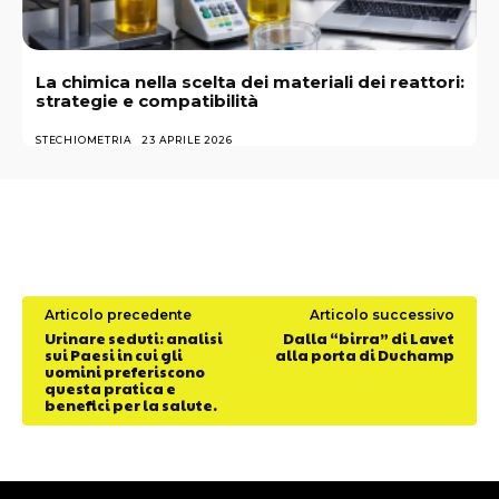
La chimica nella scelta dei materiali dei reattori:
strategie e compatibilità
STECHIOMETRIA
23 APRILE 2026
Articolo precedente
Articolo successivo
Urinare seduti: analisi
Dalla “birra” di Lavet
sui Paesi in cui gli
alla porta di Duchamp
uomini preferiscono
questa pratica e
benefici per la salute.