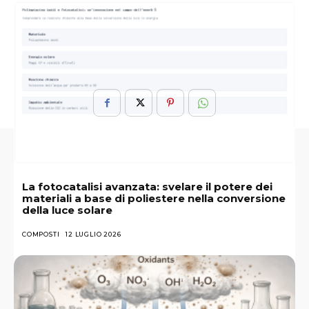
ARGOMENTI :
Esaminati
Fondamentalista
Guida
Islamica
LAfghanistan
Lorganizzazione
Talebani
Vengono
La fotocatalisi avanzata: svelare il potere dei
materiali a base di poliestere nella conversione
della luce solare
COMPOSTI
12 LUGLIO 2026