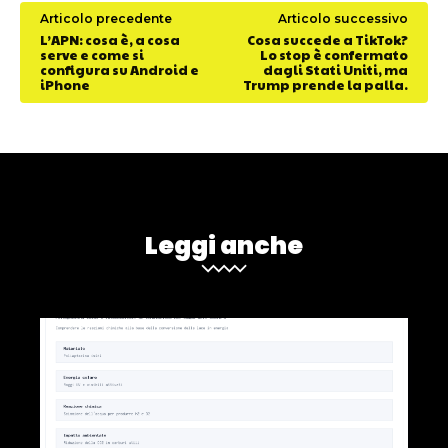
Articolo precedente
Articolo successivo
L’APN: cosa è, a cosa
Cosa succede a TikTok?
serve e come si
Lo stop è confermato
configura su Android e
dagli Stati Uniti, ma
iPhone
Trump prende la palla.
Leggi anche