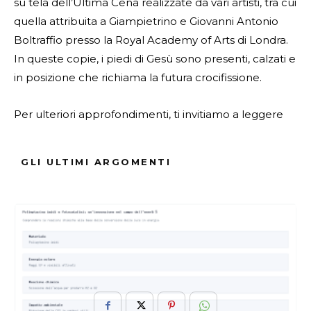
su tela dell’Ultima Cena realizzate da vari artisti, tra cui
quella attribuita a Giampietrino e Giovanni Antonio
Boltraffio presso la Royal Academy of Arts di Londra.
In queste copie, i piedi di Gesù sono presenti, calzati e
in posizione che richiama la futura crocifissione.
Per ulteriori approfondimenti, ti invitiamo a leggere
l’articolo originale su
Geopop.it
.
GLI ULTIMI ARGOMENTI
ARGOMENTI :
Capolavoro
Cena
Leonardo
Mancanti
Mistero
NellUltima
Nuova
Piedi
Prospettiva
Rinascimento
Sul