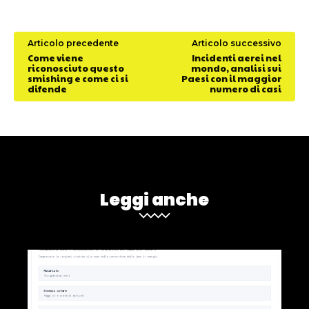
Articolo precedente
Articolo successivo
Come viene
Incidenti aerei nel
riconosciuto questo
mondo, analisi sui
smishing e come ci si
Paesi con il maggior
difende
numero di casi
Leggi anche