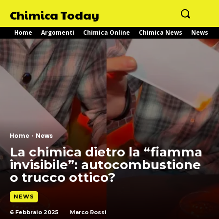
Chimica Today
Home
Argomenti
Chimica Online
Chimica News
News
Home
News
La chimica dietro la “fiamma
invisibile”: autocombustione
o trucco ottico?
NEWS
6 Febbraio 2025
Marco Rossi