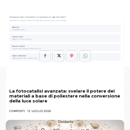
ARGOMENTI :
Cervello
Complessità
Insoddisfacente
Rettiliano
Spiegazione
Sua
Teoria
Umano
La fotocatalisi avanzata: svelare il potere dei
materiali a base di poliestere nella conversione
della luce solare
COMPOSTI
12 LUGLIO 2026