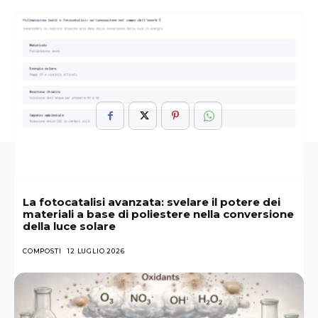
ARGOMENTI :
Allevato
Aver
Bambino
Dai
Dina
Ispirato
Lupi
Mowgli
Potrebbe
Sanichar
Storia
Vera
La fotocatalisi avanzata: svelare il potere dei
materiali a base di poliestere nella conversione
della luce solare
COMPOSTI
12 LUGLIO 2026