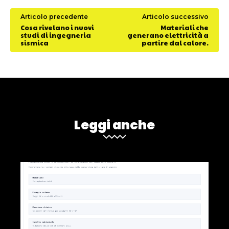
Articolo precedente
Articolo successivo
Cosa rivelano i nuovi
Materiali che
studi di ingegneria
generano elettricità a
sismica
partire dal calore.
Leggi anche