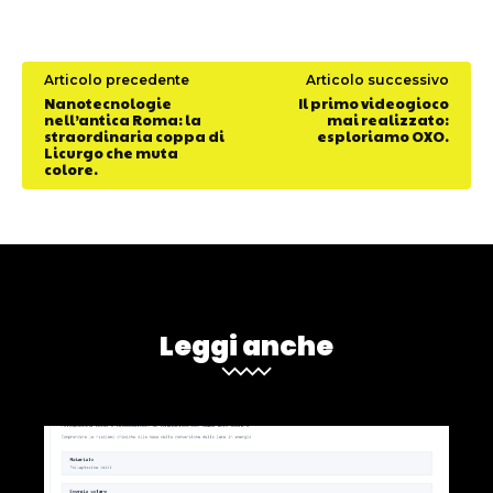
Articolo precedente
Articolo successivo
Nanotecnologie
Il primo videogioco
nell’antica Roma: la
mai realizzato:
straordinaria coppa di
esploriamo OXO.
Licurgo che muta
colore.
Leggi anche