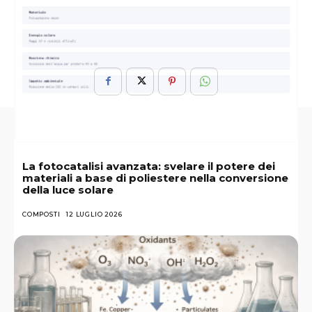
Missione
Passi
Prossimi
Rientrata
Saranno
Senza
Starliner
Successo
Terra
La fotocatalisi avanzata: svelare il potere dei
materiali a base di poliestere nella conversione
della luce solare
COMPOSTI
12 LUGLIO 2026