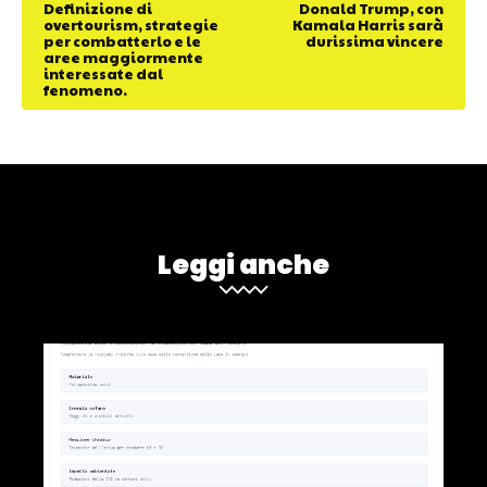
Definizione di
Donald Trump, con
overtourism, strategie
Kamala Harris sarà
per combatterlo e le
durissima vincere
aree maggiormente
interessate dal
fenomeno.
Leggi anche