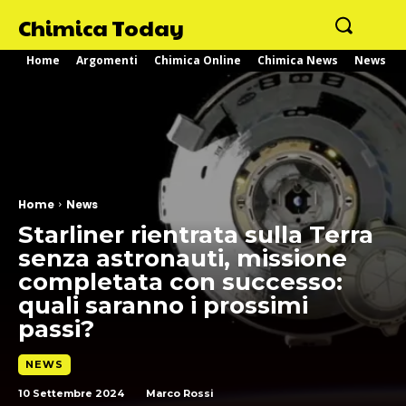
Chimica Today
Home
Argomenti
Chimica Online
Chimica News
News
Home
News
Starliner rientrata sulla Terra
senza astronauti, missione
completata con successo:
quali saranno i prossimi
passi?
NEWS
10 Settembre 2024
Marco Rossi