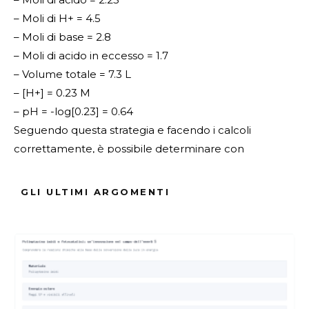
– Moli di H+ = 4.5
– Moli di base = 2.8
– Moli di acido in eccesso = 1.7
– Volume totale = 7.3 L
– [H+] = 0.23 M
– pH = -log[0.23] = 0.64
Seguendo questa strategia e facendo i calcoli
correttamente, è possibile determinare con
precisione il pH di una soluzione formata da acidi e
basi forti mescolati.
GLI ULTIMI ARGOMENTI
ARGOMENTI :
Acidi Forti
Basi Forti
Esercizi
Molarità
Moli
PH