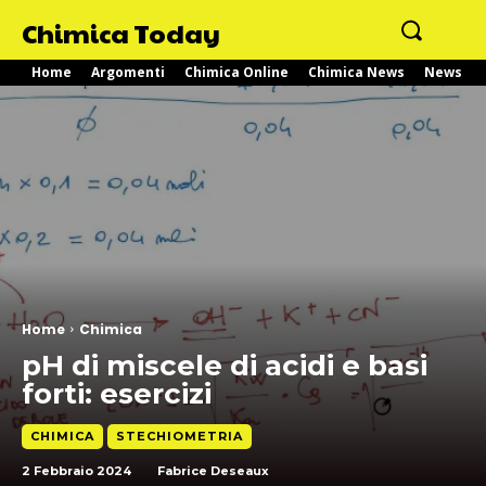
Chimica Today
Home
Argomenti
Chimica Online
Chimica News
News
Home
Chimica
pH di miscele di acidi e basi
forti: esercizi
CHIMICA
STECHIOMETRIA
2 Febbraio 2024
Fabrice Deseaux