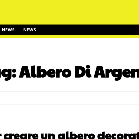
A NEWS
NEWS
ag:
Albero Di Arge
r creare un albero decora