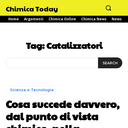
Chimica Today
Home
Argomenti
Chimica Online
Chimica News
News
Tag:
Catalizzatori
SEARCH
Scienza e Tecnologia
Cosa succede davvero,
dal punto di vista