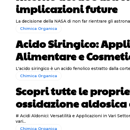
implicazioni future
La decisione della NASA di non far rientrare gli astrona
Chimica Organica
Acido Siringico: Appli
Alimentare e Cosmeti
L'acido siringico è un acido fenolico estratto dalla corte
Chimica Organica
Scopri tutte le propri
ossidazione aldosica 
# Acidi Aldonici: Versatilità e Applicazioni in Vari Settori Gli acidi aldonici stanno rapidamente emergendo come composti estremamente versatili con numerose applicazion
vari...
Chimica Organica