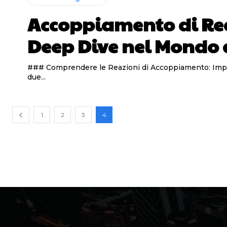
Accoppiamento di Reaz
Deep Dive nel Mondo 
### Comprendere le Reazioni di Accoppiamento: Importanza e Tipologie Le reazioni di accoppiamento, note anche come coup
due...
1
2
3
4