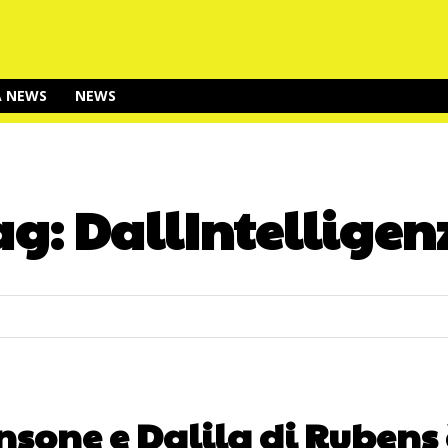
A NEWS
NEWS
ag:
DallIntelligen
ansone e Dalila di Rubens