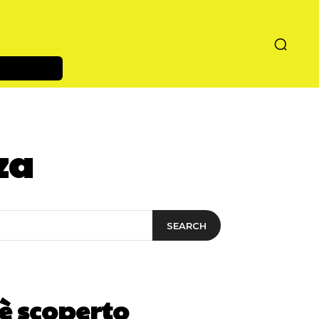
za
SEARCH
 è scoperto