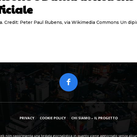
ficiale
Sansone e Dalila espo
PRIVACY
COOKIE POLICY
CHI SIAMO – IL PROGETTO
eb non rappresenta una testata giornalistica in quanto viene aggiornato senza alcun