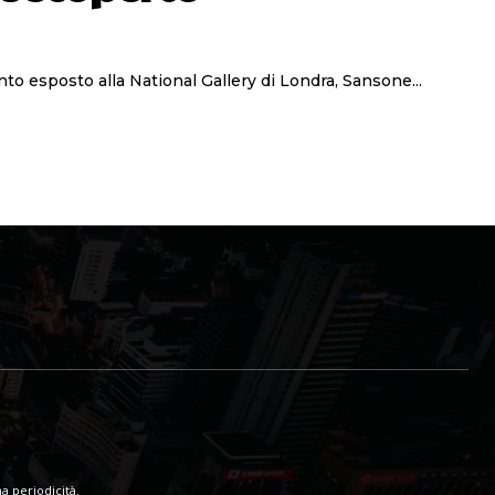
sto alla National Gallery di Londra. Credit: Peter Paul Rubens, via Wikimedia Commons Un dipinto esposto alla National Gallery di Londra, Sansone...
a periodicità.