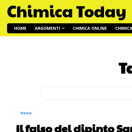
Chimica Today
HOME
ARGOMENTI
CHIMICA ONLINE
CHIMIC
T
News
Il falso del dipinto S