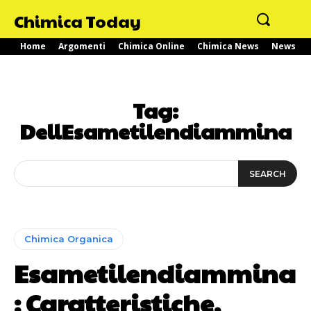
Chimica Today
Home
Argomenti
Chimica Online
Chimica News
News
Tag:
DellEsametilendiammina
SEARCH
Chimica Organica
Esametilendiammina
: Caratteristiche,