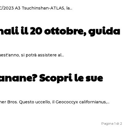
” C/2023 A3 Tsuchinshan-ATLAS, la...
ali il 20 ottobre, guida
t'anno, si potrà assistere al...
banane? Scopri le sue
er Bros. Questo uccello, il Geococcyx californianus,...
Pagina 1 di 2