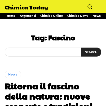
Chimica Today
Home
Argomenti
Chimica Online
Chimica News
News
Tag:
Fascino
SEARCH
News
Ritorna il fascino
della natura: nuove