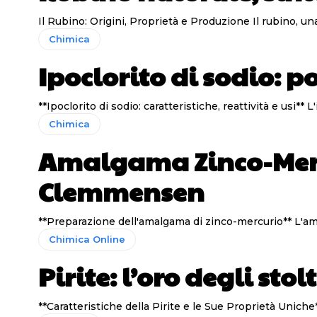
Il Rubino: Origi
Chimica
Ipoclorito di sodio: po
**I
Chimica
Amalgama Zinco-Mercu
Clemmensen
**Prep
Chimica Online
Pirite: l’oro degli stol