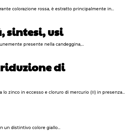
done con una vibrante colorazione rossa, è estratto principalmente in...
 sintesi, usi
otere ossidante ed è comunemente presente nella candeggina,...
riduzione di
verso una reazione tra lo zinco in eccesso e cloruro di mercurio (II) in presenza...
, è un minerale con un distintivo colore giallo...