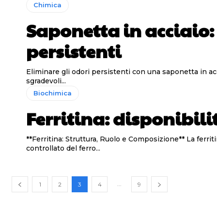
Chimica
Saponetta in acciaio:
persistenti
Eliminare gli odori persistenti con una saponetta in acciaio inossidabile Le saponette in acciaio inossidabile rappresentano u
sgradevoli...
Biochimica
Ferritina: disponibil
**Ferritina: Struttura, Ruolo e Composizione** La ferritina, una proteina costituita da 24 subunità proteiche, svolge un ruolo cruciale nell'immagazzinamento e rilascio
controllato del ferro...
...
1
2
3
4
9