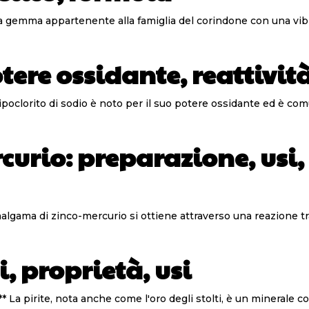
ni, Proprietà e Produzione Il rubino, una gemma appartenente alla famiglia del corin
tere ossidante, reattività,
poclorito di sodio: caratteristiche, reattività e usi** L'ipoclorito di sodio è noto per il suo p
rio: preparazione, usi, 
arazione dell'amalgama di zinco-mercurio** L'amalgama di zinco-mercurio si ottiene attra
ti, proprietà, usi
**Caratteristiche della Pirite e le Sue Proprietà Uniche** La pirite, nota anche come l'oro degli stolti