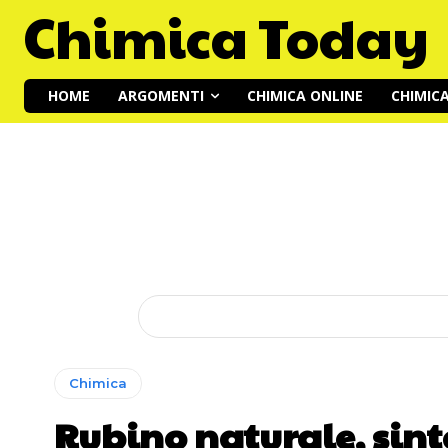
Chimica Today
HOME
ARGOMENTI
CHIMICA ONLINE
CHIMIC
Chimica
Rubino naturale, sint