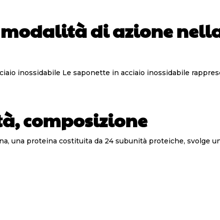
 modalità di azione nell
n metodo efficace per eliminare gli odori
ità, composizione