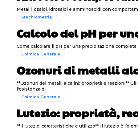
Stechiometria
Calcolo del pH per un
Come calcolare il pH per una precipitazione completa Il
Chimica Generale
Ozonuri di metalli al
**Ozonuri dei metalli alcalini: proprietà e reazioni** Gli ozonuri sono composti che contengono l'ione O3-, caratterizzato da paramagnetismo. Studi recenti hanno confermato
l'esistenza di...
Chimica Generale
Lutezio: proprietà, rea