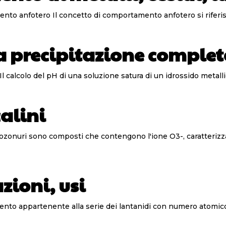
Metalli, ossidi, idrossidi e amminoacidi con comportamento anfotero Il concetto di c
a precipitazione comple
 calcolo del pH di una soluzione satura di un idrossido metalli
calini
zioni, usi