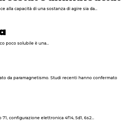
omportamento anfotero si riferisce alla capacità di una sostanza di agire sia da...
ta
co poco solubile è una...
**Il lutezio: caratteristiche e utilizzo** Il lutezio è l’elemento appartenente alla serie dei lantanidi con numero atomico 71, configurazione elettronica 4f14, 5d1, 6s2...