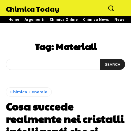
Chimica Today
Home
Argomenti
Chimica Online
Chimica News
News
Tag:
Materiali
SEARCH
Chimica Generale
Cosa succede
realmente nei cristalli