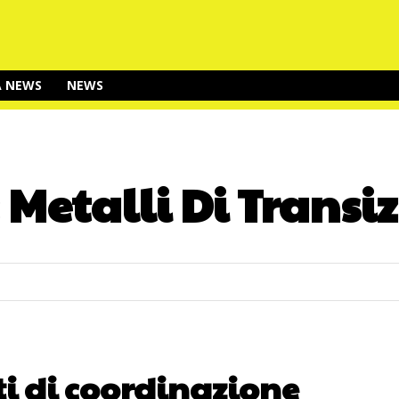
A NEWS
NEWS
:
Metalli Di Transi
i di coordinazione