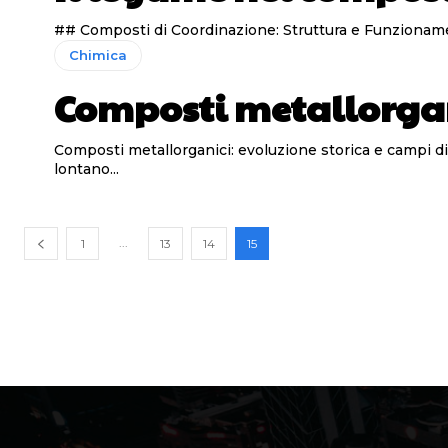
Chimica
Composti metallorga
Composti metallorganici: evoluzione storica e campi di applicazione ### La storia dei composti metallorganici I composti metallorgan
lontano...
...
1
13
14
15