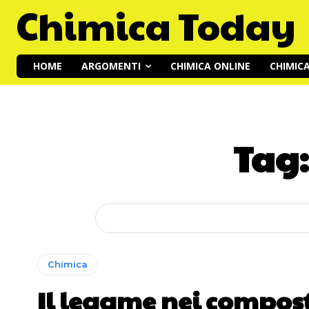
Chimica Today
HOME
ARGOMENTI
CHIMICA ONLINE
CHIMIC
Tag
Chimica
Il legame nei compost