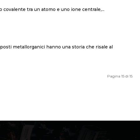
sentano un legame di tipo covalente tra un atomo e uno ione centrale,...
Pagina 15 di 15