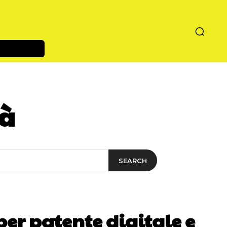
tà
SEARCH
per patente digitale e