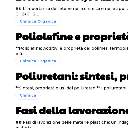
## L'importanza dell'etene nella chimica e nelle applicazioni industriali L'etene, conosciuto anche come etilene, rappresenta il c
CH2=CH2....
Chimica Organica
Poliolefine e propriet
**Poliolefine: Additivi e proprietà dei polimeri termoplastici** Le poliolefine derivano dalla polimerizzazione delle olefine, ovvero idrocarburi alifatici ciclici 
più...
Chimica Organica
Poliuretani: sintesi, p
**Sintesi, propri
Chimica
Fasi della lavorazion
## Fasi di lavorazione delle materie plastiche: un'indagine dettagliata La lavorazione delle materie plastiche coinvolge una serie d
materia...