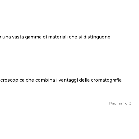
ile è una tecnica di analisi microscopica che combina i vantaggi della cromatografia...
Pagina 1 di 3