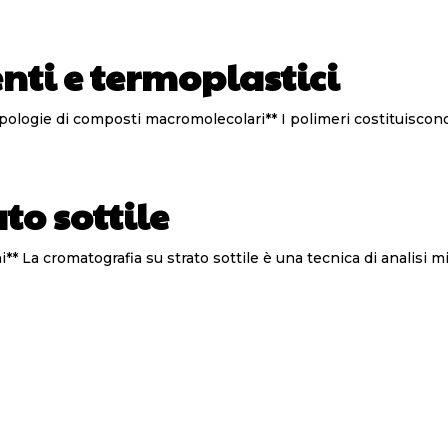
nti e termoplastici
polimeri costituiscono una vasta gamma di materiali che si distinguono
to sottile
**Cromatografia su strato sottile: Principi e Applicazioni** La cromatografia su strato sott