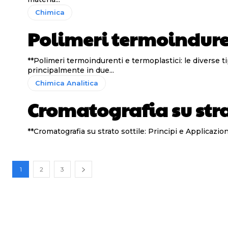
Chimica
Polimeri termoindure
**Polimeri termoindurenti e termoplastici: le diverse tipologie di composti macromolecolari** I 
principalmente in due...
Chimica Analitica
Cromatografia su stra
1
2
3