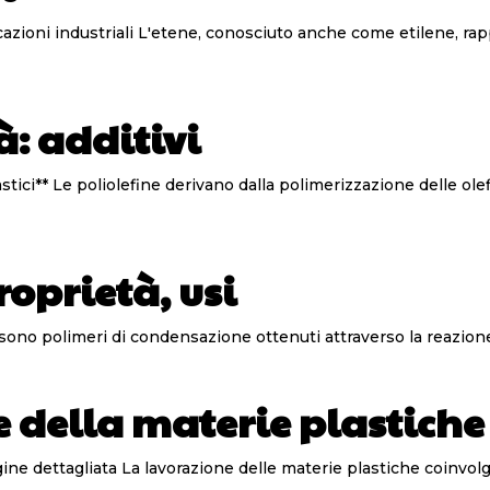
omposto base degli alcheni, con la formula
à: additivi
e aciclici con uno o
roprietà, usi
età e usi dei poliuretani** I poliuretani sono polimeri di condensazione ottenuti att
e della materie plastiche
i fasi fondamentali che trasformano la