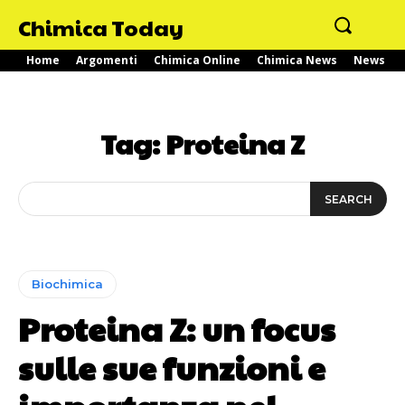
Chimica Today
Home
Argomenti
Chimica Online
Chimica News
News
Tag:
Proteina Z
SEARCH
Biochimica
Proteina Z: un focus
sulle sue funzioni e