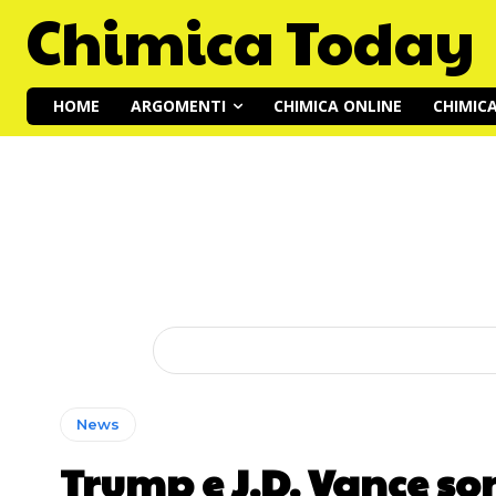
Chimica Today
HOME
ARGOMENTI
CHIMICA ONLINE
CHIMIC
News
Trump e J.D. Vance son