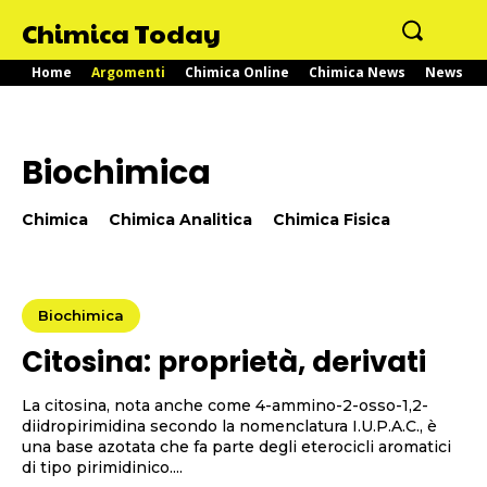
Chimica Today
Home
Argomenti
Chimica Online
Chimica News
News
Biochimica
Chimica
Chimica Analitica
Chimica Fisica
Biochimica
Citosina: proprietà, derivati
La citosina, nota anche come 4-ammino-2-osso-1,2-
diidropirimidina secondo la nomenclatura I.U.P.A.C., è
una base azotata che fa parte degli eterocicli aromatici
di tipo pirimidinico....