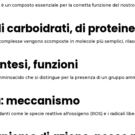
arnitina per il benessere fisico La Carnitina è un composto essenziale per la corretta
i carboidrati, di proteine
e complesse vengono scomposte in molecole più semplici, rilasci
intesi, funzioni
stiche e Funzioni** La prolina è un amminoacido che si distingue per la presenza di
ca: meccanismo
ti come le specie reattive all'ossigeno (ROS) e i radicali liberi 