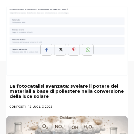
ARGOMENTI :
Alterano
Biologiche
Enzimi
Funzione
Gruppi
Nelle
Nuova
Ossidrile
Reazioni
Scoperta
La fotocatalisi avanzata: svelare il potere dei
materiali a base di poliestere nella conversione
della luce solare
COMPOSTI
12 LUGLIO 2026