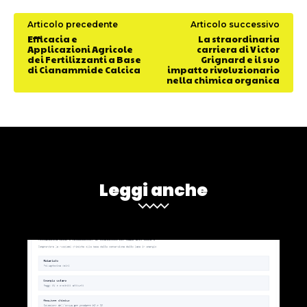
Articolo precedente
Articolo successivo
Efficacia e
La straordinaria
Applicazioni Agricole
carriera di Victor
dei Fertilizzanti a Base
Grignard e il suo
di Cianammide Calcica
impatto rivoluzionario
nella chimica organica
Leggi anche