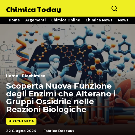
Chimica Today
Home
Argomenti
Chimica Online
Chimica News
News
Home
Biochimica
Scoperta Nuova Funzione
degli Enzimi che Alterano i
Gruppi Ossidrile nelle
Reazioni Biologiche
BIOCHIMICA
22 Giugno 2024
Fabrice Deseaux