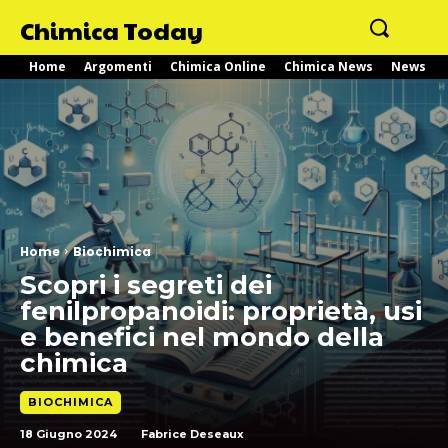
Chimica Today
Home
Argomenti
Chimica Online
Chimica News
News
Home
Biochimica
Scopri i segreti dei
fenilpropanoidi: proprietà, usi
e benefici nel mondo della
chimica
BIOCHIMICA
18 Giugno 2024
Fabrice Deseaux