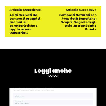
Articolo precedente
Articolo successivo
Acidi derivati da
Composti Naturali con
composti organici
Proprietà Benefiche:
aromatici:
Scopri i Segreti degli
caratteristiche e
Acidi Estratti dalle
applicazioni
Piante
industriali
Leggi anche