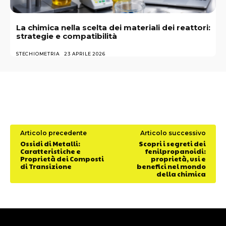
La chimica nella scelta dei materiali dei reattori:
strategie e compatibilità
STECHIOMETRIA
23 APRILE 2026
Articolo precedente
Articolo successivo
Ossidi di Metalli:
Scopri i segreti dei
Caratteristiche e
fenilpropanoidi:
Proprietà dei Composti
proprietà, usi e
di Transizione
benefici nel mondo
della chimica