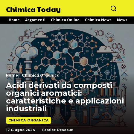
Chimica Today
Home
Argomenti
Chimica Online
Chimica News
News
Home
Chimica Organica
Acidi derivati da composti
organici aromatici:
caratteristiche e applicazioni
industriali
CHIMICA ORGANICA
17 Giugno 2024
Fabrice Deseaux