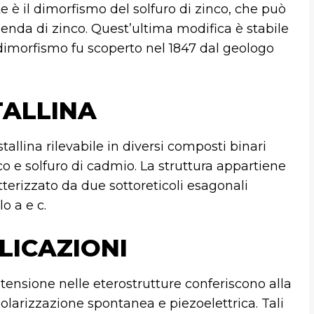
e è il dimorfismo del solfuro di zinco, che può
enda di zinco. Quest’ultima modifica è stabile
 dimorfismo fu scoperto nel 1847 dal geologo
TALLINA
tallina rilevabile in diversi composti binari
o e solfuro di cadmio. La struttura appartiene
tterizzato da due sottoreticoli esagonali
o a e c.
LICAZIONI
tensione nelle eterostrutture conferiscono alla
polarizzazione spontanea e piezoelettrica. Tali