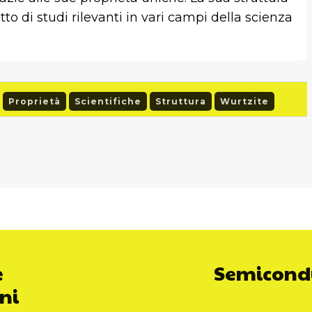
 di studi rilevanti in vari campi della scienza
Proprietà
Scientifiche
Struttura
Wurtzite
e
Semicondut
oni