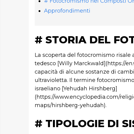
# Fotocromismo nei Composti Or
Approfondimenti
# STORIA DEL F
La scoperta del fotocromismo risale al
tedesco [Willy Marckwald](https://en
capacità di alcune sostanze di cambia
ultravioletta. Il termine fotocromismo
israeliano [Yehudah Hirshberg]
(https://www.encyclopedia.com/relig
maps/hirshberg-yehudah).
# TIPOLOGIE DI 