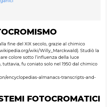
ganici
OTOCROMISMO
la fine del XIX secolo, grazie al chimico
.wikipedia.org/wiki/Willy_Marckwald). Studiò la
re colore sotto l’influenza della luce
, tuttavia, fu coniato solo nel 1950 dal chimico
ion/encyclopedias-almanacs-transcripts-and-
SISTEMI FOTOCROMATICI