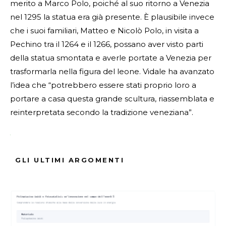
merito a Marco Polo, poiché al suo ritorno a Venezia
nel 1295 la statua era già presente. È plausibile invece
che i suoi familiari, Matteo e Nicolò Polo, in visita a
Pechino tra il 1264 e il 1266, possano aver visto parti
della statua smontata e averle portate a Venezia per
trasformarla nella figura del leone. Vidale ha avanzato
l’idea che “potrebbero essere stati proprio loro a
portare a casa questa grande scultura, riassemblata e
reinterpretata secondo la tradizione veneziana”.
Fonte Verificata
GLI ULTIMI ARGOMENTI
ARGOMENTI :
Alato
Cina
Dalla
Ecco
Leone
Marco
Originare
Potrebbe
Ragioni