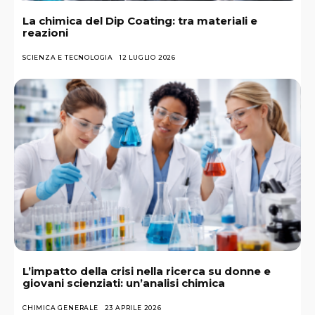
La chimica del Dip Coating: tra materiali e
reazioni
SCIENZA E TECNOLOGIA
12 LUGLIO 2026
L’impatto della crisi nella ricerca su donne e
giovani scienziati: un’analisi chimica
CHIMICA GENERALE
23 APRILE 2026