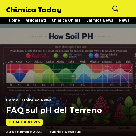
Chimica Today
Home
Argomenti
Chimica Online
Chimica News
News
Home
Chimica News
FAQ sul pH del Terreno
CHIMICA NEWS
20 Settembre 2024
Fabrice Deseaux