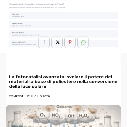
ARGOMENTI :
PH
Piante
Terreno
La fotocatalisi avanzata: svelare il potere dei
materiali a base di poliestere nella conversione
della luce solare
COMPOSTI
12 LUGLIO 2026