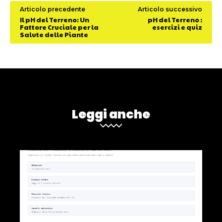
Articolo precedente
Articolo successivo
Il pH del Terreno: Un
pH del Terreno :
Fattore Cruciale per la
esercizi e quiz
Salute delle Piante
Leggi anche