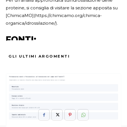
Per un’analisi approfondita sull’idrossilazione delle
proteine, si consiglia di visitare la sezione apposita su
[ChimicaMO](https://chimicamo.org/chimica-
organica/idrossilazione/).
FONTI:
– [Plantae](https://it.wikipedia.org/wiki/Plantae)
GLI ULTIMI ARGOMENTI
– [Conus](https://it.wikipedia.org/wiki/Conus)
ARGOMENTI :
Dellacqua
Depurazione
Idrossilazione
Metodo
Rivoluzionario