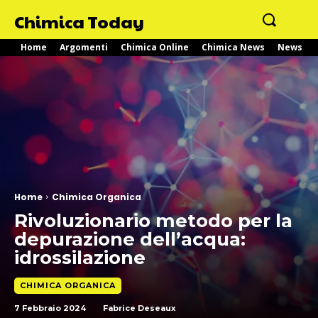
Chimica Today
Home
Argomenti
Chimica Online
Chimica News
News
Home
Chimica Organica
Rivoluzionario metodo per la
depurazione dell’acqua:
idrossilazione
CHIMICA ORGANICA
7 Febbraio 2024
Fabrice Deseaux