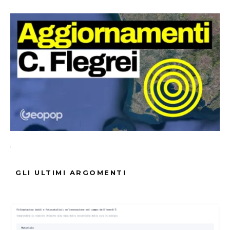
Fonte Verificata
GLI ULTIMI ARGOMENTI
ARGOMENTI :
Bollettino
Campi
Ecco
Flegrei
INGV
Nuovo
Pubblicato
Riporta