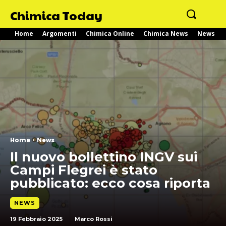
Chimica Today
Home
Argomenti
Chimica Online
Chimica News
News
Home
News
Il nuovo bollettino INGV sui
Campi Flegrei è stato
pubblicato: ecco cosa riporta
NEWS
19 Febbraio 2025
Marco Rossi