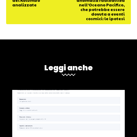
del Kolumbo
anomalia radioattiva
analizzate
nell’Oceano Pacifico,
che potrebbe essere
dovuta a eventi
cosmici: le ipotesi
Leggi anche