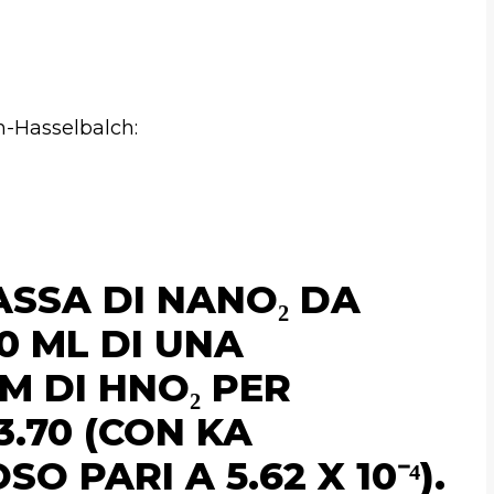
n-Hasselbalch:
SSA DI NANO₂ DA
0 ML DI UNA
M DI HNO₂ PER
3.70 (CON KA
O PARI A 5.62 X 10⁻⁴).