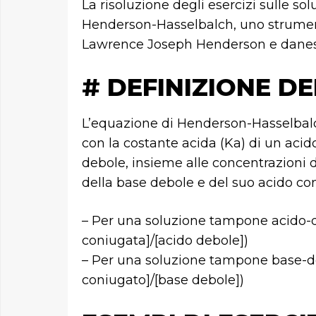
La risoluzione degli esercizi sulle s
Henderson-Hasselbalch, uno strument
Lawrence Joseph Henderson e danese
# DEFINIZIONE D
L’equazione di Henderson-Hasselbalch
con la costante acida (Ka) di un acid
debole, insieme alle concentrazioni 
della base debole e del suo acido co
– Per una soluzione tampone acido-d
coniugata]/[acido debole])
– Per una soluzione tampone base-de
coniugato]/[base debole])