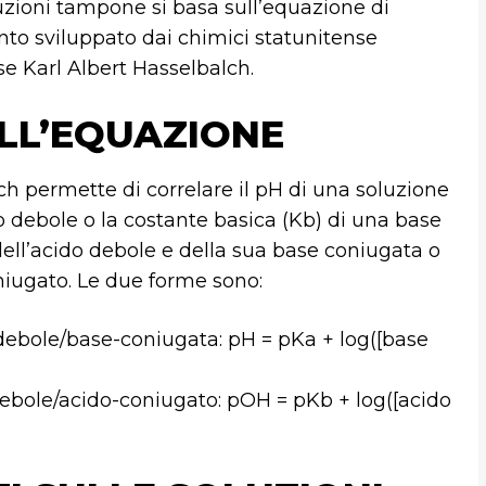
oluzioni tampone si basa sull’equazione di
o sviluppato dai chimici statunitense
 Karl Albert Hasselbalch.
ELL’EQUAZIONE
 permette di correlare il pH di una soluzione
o debole o la costante basica (Kb) di una base
dell’acido debole e della sua base coniugata o
niugato. Le due forme sono:
ebole/base-coniugata: pH = pKa + log([base
bole/acido-coniugato: pOH = pKb + log([acido