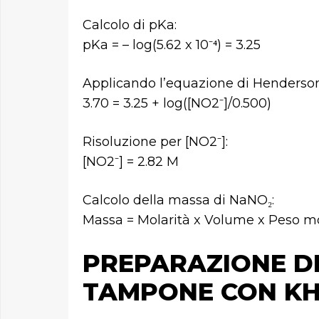
Calcolo di pKa:
pKa = – log(5.62 x 10⁻⁴) = 3.25
Applicando l’equazione di Henderso
3.70 = 3.25 + log([NO2⁻]/0.500)
Risoluzione per [NO2⁻]:
[NO2⁻] = 2.82 M
Calcolo della massa di NaNO₂:
Massa = Molarità x Volume x Peso m
PREPARAZIONE D
TAMPONE CON KHS