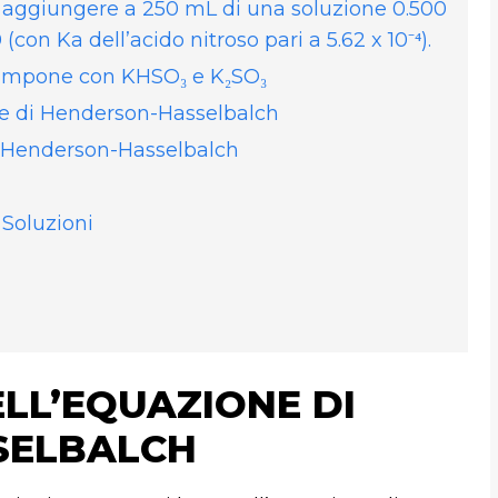
aggiungere a 250 mL di una soluzione 0.500
(con Ka dell’acido nitroso pari a 5.62 x 10⁻⁴).
Tampone con KHSO₃ e K₂SO₃
ne di Henderson-Hasselbalch
i Henderson-Hasselbalch
Soluzioni
LL’EQUAZIONE DI
SELBALCH