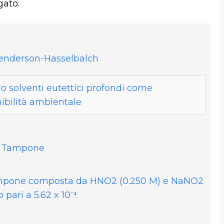
gato.
Henderson-Hasselbalch
no solventi eutettici profondi come
ibilità ambientale
ni Tampone
tampone composta da HNO2 (0.250 M) e NaNO2
 pari a 5.62 x 10⁻⁴.