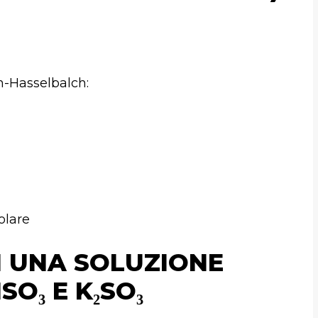
n-Hasselbalch:
olare
I UNA SOLUZIONE
O₃ E K₂SO₃