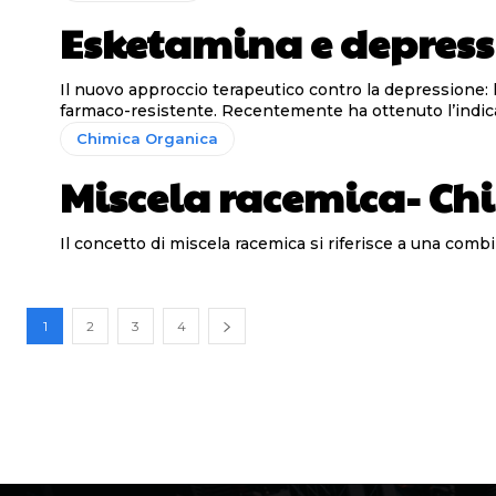
Esketamina e depress
Il nuovo approccio terapeutico contro la depressione: l’approvazione dell’esketamina L’esketamina è una mole
farmaco-resistente. Recentemente ha ottenuto l’indica
Chimica Organica
Miscela racemica- Ch
Il concetto di miscela racemica si riferisce a una co
1
2
3
4