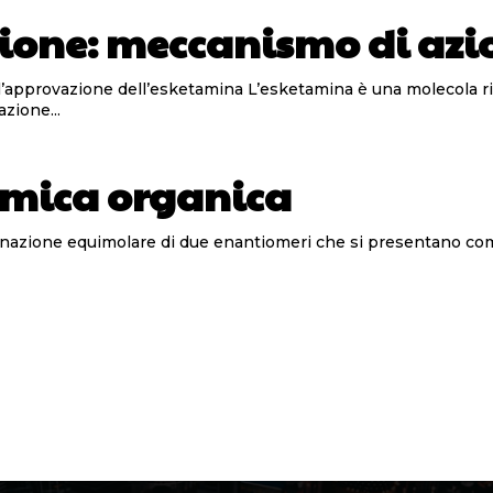
ione: meccanismo di azi
cola rivoluzionaria nel trattamento della depressione maggiore
zione...
imica organica
mbinazione equimolare di due enantiomeri che si presentano co