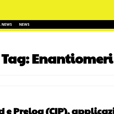
A NEWS
NEWS
Tag:
Enantiomeri
 e Prelog (CIP), applicaz