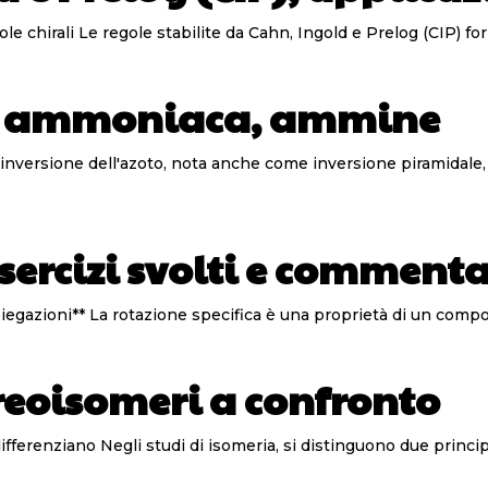
Come attribuire la configurazione assoluta nelle molecole chirali Le regole stabilite 
to: ammoniaca, ammine
sercizi svolti e commenta
**Rotazione specifica dei composti chirali: esempi e spiegazioni** La rotazione sp
reoisomeri a confronto
Enantiomeri e diastereoisomeri: cosa sono e come si differenziano Negli studi di isom