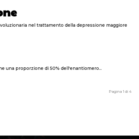
one
me una proporzione di 50% dell'enantiomero...
Pagina 1 di 4