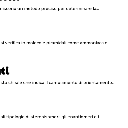
da Cahn, Ingold e Prelog (CIP) forniscono un metodo preciso per determinare la...
ti
ecifica è una proprietà di un composto chirale che indica il cambiamento di orientamento...
eria, si distinguono due principali tipologie di stereoisomeri: gli enantiomeri e i...