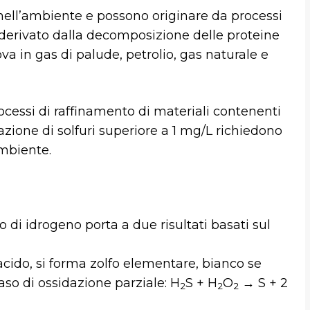
 nell’ambiente e possono originare da processi
 derivato dalla decomposizione delle proteine
rova in gas di palude, petrolio, gas naturale e
ocessi di raffinamento di materiali contenenti
zione di solfuri superiore a 1 mg/L richiedono
ambiente.
o di idrogeno porta a due risultati basati sul
ido, si forma zolfo elementare, bianco se
aso di ossidazione parziale: H
S + H
O
→ S + 2
2
2
2