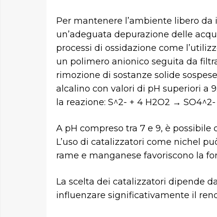
Per mantenere l’ambiente libero da 
un’adeguata depurazione delle acque
processi di ossidazione come l’utiliz
un polimero anionico seguita da filt
rimozione di sostanze solide sospese 
alcalino con valori di pH superiori a 
la reazione: S^2- + 4 H2O2 → SO4^2-
A pH compreso tra 7 e 9, è possibile o
L’uso di catalizzatori come nichel può
rame e manganese favoriscono la for
La scelta dei catalizzatori dipende d
influenzare significativamente il rend