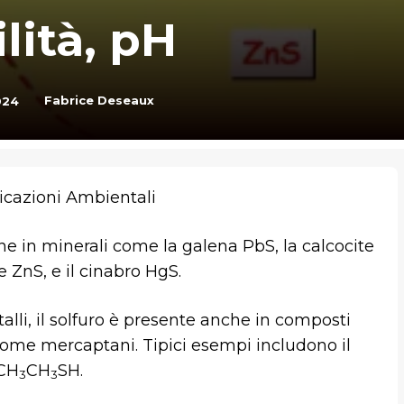
lità, pH
Fabrice Deseaux
024
licazioni Ambientali
in minerali come la galena PbS, la calcocite
 e ZnS, e il cinabro HgS.
alli, il solfuro è presente anche in composti
ti come mercaptani. Tipici esempi includono il
 CH
CH
SH.
3
3