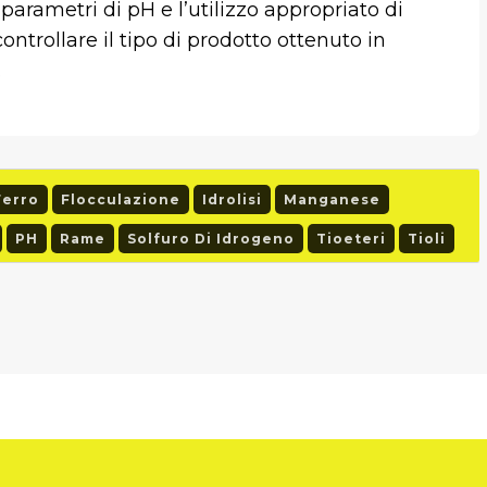
parametri di pH e l’utilizzo appropriato di
ntrollare il tipo di prodotto ottenuto in
.
Ferro
Flocculazione
Idrolisi
Manganese
PH
Rame
Solfuro Di Idrogeno
Tioeteri
Tioli