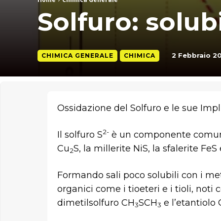
Solfuro: solubi
2 Febbraio 2
CHIMICA GENERALE
CHIMICA
Ossidazione del Solfuro e le sue Imp
2-
Il solfuro S
è un componente comune 
Cu
S, la millerite NiS, la sfalerite FeS
2
Formando sali poco solubili con i met
organici come i tioeteri e i tioli, no
dimetilsolfuro CH
SCH
e l’etantiolo
3
3