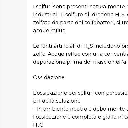
I solfuri sono presenti naturalmente
industriali. Il solfuro di idrogeno H
S,
2
zolfate da parte dei solfobatteri, si t
acque reflue.
Le fonti artificiali di H
S includono pr
2
zolfo. Acque reflue con una concentra
depurazione prima del rilascio nell’
Ossidazione
L’ossidazione dei solfuri con perossid
pH della soluzione:
– In ambiente neutro o debolmente ac
l’ossidazione è completa e giallo in c
H
O.
2