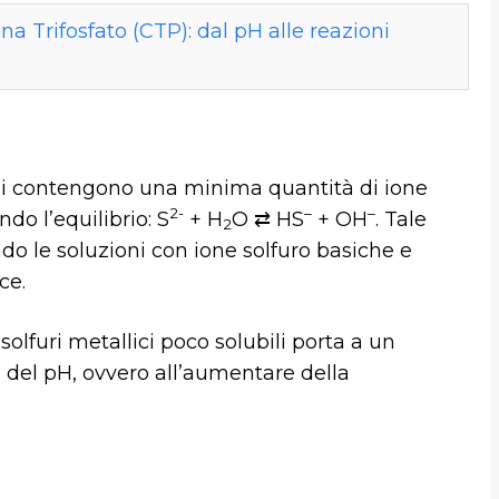
na Trifosfato (CTP): dal pH alle reazioni
bili contengono una minima quantità di ione
2-
–
–
ndo l’equilibrio: S
+ H
O ⇄ HS
+ OH
. Tale
2
ndo le soluzioni con ione solfuro basiche e
ce.
 solfuri metallici poco solubili porta a un
 del pH, ovvero all’aumentare della